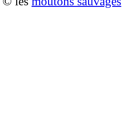
© les
moutons sauvages