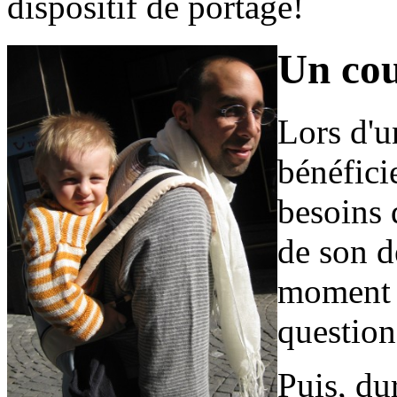
dispositif de portage!
Un cou
Lors d'u
bénéfici
besoins 
de son d
moment 
questions
Puis, du